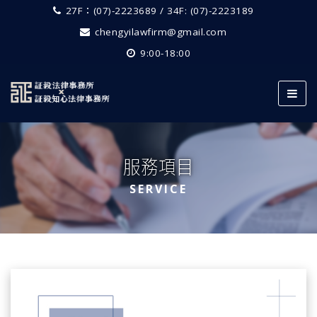
27F：(07)-2223689 / 34F: (07)-2223189
chengyilawfirm@gmail.com
9:00-18:00
服務項目
SERVICE