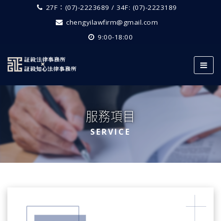
27F：(07)-2223689 / 34F: (07)-2223189
chengyilawfirm@gmail.com
9:00-18:00
服務項目
SERVICE